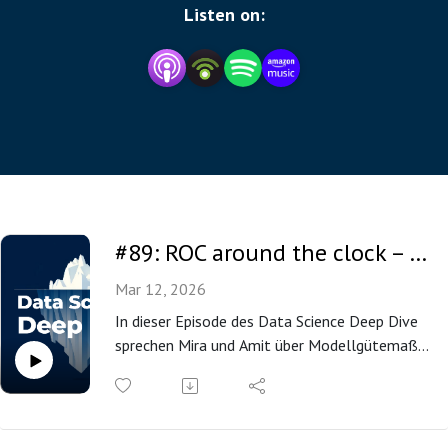
Wir teilen unsere Learnings aus über 180 Projekten, du 
Listen on:
bekommst Infos und Anregungen zu spannenden 
Themen rund um Daten.

Wir klären auf, geben Hinweise und teilen unsere 
Erfahrungen, die wir in über 10 Jahren als Data 
Scientists im B2B Bereich gesammelt haben.

Wir decken auf, was wirklich hinter den Hypes und 
#89: ROC around the clock – Alles rund um Gütemaße für Klassifikationsmodelle
Trends der Data Science Branche steckt.

Mar 12, 2026
Wir hinterfragen, was ein Data Science Projekt 
In dieser Episode des Data Science Deep Dive
erfolgreich macht und welche Faktoren es zum 
sprechen Mira und Amit über Modellgütemaße
Scheitern verurteilen.
für binäre und kategoriale Zielvariablen. Sie
erklären zentrale Kennzahlen wie Accuracy,
Precision, Recall, F1-Score, AUC und Log Loss
und zeigen, welche Vor- und Nachteile diese im